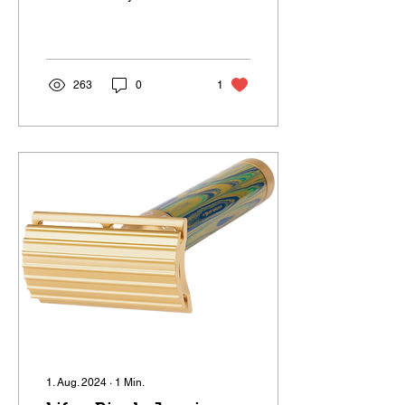
carries the name:
Grindavik.
263
0
1
1. Aug. 2024
∙
1
Min.