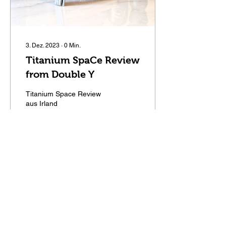
3. Dez. 2023
∙
0
Min.
Titanium SpaCe Review
from Double Y
Titanium Space Review
aus Irland
77
0
3
Mehr laden