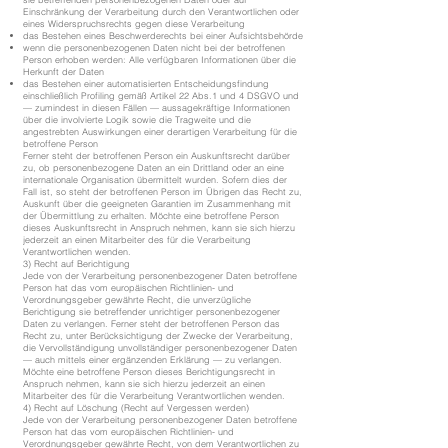
Einschränkung der Verarbeitung durch den Verantwortlichen oder
eines Widerspruchsrechts gegen diese Verarbeitung
das Bestehen eines Beschwerderechts bei einer Aufsichtsbehörde
wenn die personenbezogenen Daten nicht bei der betroffenen
Person erhoben werden: Alle verfügbaren Informationen über die
Herkunft der Daten
das Bestehen einer automatisierten Entscheidungsfindung
einschließlich Profiling gemäß Artikel 22 Abs.1 und 4 DSGVO und
— zumindest in diesen Fällen — aussagekräftige Informationen
über die involvierte Logik sowie die Tragweite und die
angestrebten Auswirkungen einer derartigen Verarbeitung für die
betroffene Person
Ferner steht der betroffenen Person ein Auskunftsrecht darüber
zu, ob personenbezogene Daten an ein Drittland oder an eine
internationale Organisation übermittelt wurden. Sofern dies der
Fall ist, so steht der betroffenen Person im Übrigen das Recht zu,
Auskunft über die geeigneten Garantien im Zusammenhang mit
der Übermittlung zu erhalten. Möchte eine betroffene Person
dieses Auskunftsrecht in Anspruch nehmen, kann sie sich hierzu
jederzeit an einen Mitarbeiter des für die Verarbeitung
Verantwortlichen wenden.
3) Recht auf Berichtigung
Jede von der Verarbeitung personenbezogener Daten betroffene
Person hat das vom europäischen Richtlinien- und
Verordnungsgeber gewährte Recht, die unverzügliche
Berichtigung sie betreffender unrichtiger personenbezogener
Daten zu verlangen. Ferner steht der betroffenen Person das
Recht zu, unter Berücksichtigung der Zwecke der Verarbeitung,
die Vervollständigung unvollständiger personenbezogener Daten
— auch mittels einer ergänzenden Erklärung — zu verlangen.
Möchte eine betroffene Person dieses Berichtigungsrecht in
Anspruch nehmen, kann sie sich hierzu jederzeit an einen
Mitarbeiter des für die Verarbeitung Verantwortlichen wenden.
4) Recht auf Löschung (Recht auf Vergessen werden)
Jede von der Verarbeitung personenbezogener Daten betroffene
Person hat das vom europäischen Richtlinien- und
Verordnungsgeber gewährte Recht, von dem Verantwortlichen zu