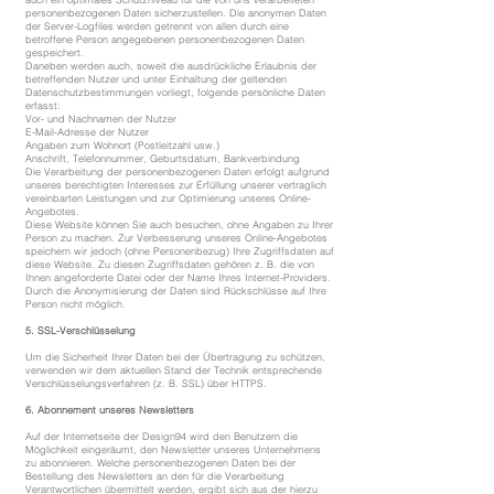
personenbezogenen Daten sicherzustellen. Die anonymen Daten
der Server-Logfiles werden getrennt von allen durch eine
betroffene Person angegebenen personenbezogenen Daten
gespeichert.
Daneben werden auch, soweit die ausdrückliche Erlaubnis der
betreffenden Nutzer und unter Einhaltung der geltenden
Datenschutzbestimmungen vorliegt, folgende persönliche Daten
erfasst:
Vor- und Nachnamen der Nutzer
E-Mail-Adresse der Nutzer
Angaben zum Wohnort (Postleitzahl usw.)
Anschrift, Telefonnummer, Geburtsdatum, Bankverbindung
Die Verarbeitung der personenbezogenen Daten erfolgt aufgrund
unseres berechtigten Interesses zur Erfüllung unserer vertraglich
vereinbarten Leistungen und zur Optimierung unseres Online-
Angebotes.
Diese Website können Sie auch besuchen, ohne Angaben zu Ihrer
Person zu machen. Zur Verbesserung unseres Online-Angebotes
speichern wir jedoch (ohne Personenbezug) Ihre Zugriffsdaten auf
diese Website. Zu diesen Zugriffsdaten gehören z. B. die von
Ihnen angeforderte Datei oder der Name Ihres Internet-Providers.
Durch die Anonymisierung der Daten sind Rückschlüsse auf Ihre
Person nicht möglich.
5. SSL-Verschlüsselung
Um die Sicherheit Ihrer Daten bei der Übertragung zu schützen,
verwenden wir dem aktuellen Stand der Technik entsprechende
Verschlüsselungsverfahren (z. B. SSL) über HTTPS.
6. Abonnement unseres Newsletters
Auf der Internetseite der Design94 wird den Benutzern die
Möglichkeit eingeräumt, den Newsletter unseres Unternehmens
zu abonnieren. Welche personenbezogenen Daten bei der
Bestellung des Newsletters an den für die Verarbeitung
Verantwortlichen übermittelt werden, ergibt sich aus der hierzu