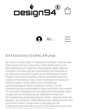
Anmelden
D A T E N S C H U T Z E R K L Ä R U N G
Wir freuen uns sehr über Ihr Interesse an unserem Unternehmen.
Datenschutz hat einen besonders hohen Stellenwert für die
Geschäftsleitung für folgenden Herausgeber dieser Website:
Design94. Eine Nutzung der Internetseiten der Design94 ist
grundsätzlich ohne jede Angabe personenbezogener Daten
möglich. Sofern eine betroffene Person besondere Services
unseres Unternehmens über unsere Internetseite in Anspruch
nehmen möchte, könnte jedoch eine Verarbeitung
personenbezogener Daten erforderlich werden. Ist die
Verarbeitung personenbezogener Daten erforderlich und besteht
für eine solche Verarbeitung keine gesetzliche Grundlage, holen
wir generell eine Einwilligung der betroffenen Person ein.
Die Verarbeitung personenbezogener Daten, beispielsweise des
Namens, der Anschrift, E-Mail-Adresse oder Telefonnummer einer
betroffenen Person, erfolgt stets im Einklang mit der
Datenschutz-Grundverordnung und in Übereinstimmung mit den
für die Design94 geltenden landesspezifischen