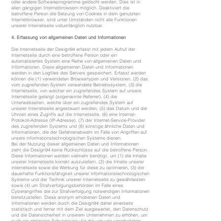
oder andere Softwareprogramme gelöscht werden. Dies ist in
allen gängigen Internetbrowsern möglich. Deaktiviert die
betroffene Person die Setzung von Cookies in dem genutzten
Internetbrowser, sind unter Umständen nicht alle Funktionen
unserer Internetseite vollumfänglich nutzbar.
4. Erfassung von allgemeinen Daten und Informationen
Die Internetseite der Design94 erfasst mit jedem Aufruf der
Internetseite durch eine betroffene Person oder ein
automatisiertes System eine Reihe von allgemeinen Daten und
Informationen. Diese allgemeinen Daten und Informationen
werden in den Logfiles des Servers gespeichert. Erfasst werden
können die (1) verwendeten Browsertypen und Versionen, (2) das
vom zugreifenden System verwendete Betriebssystem, (3) die
Internetseite, von welcher ein zugreifendes System auf unsere
Internetseite gelangt (sogenannte Referrer), (4) die
Unterwebseiten, welche über ein zugreifendes System auf
unserer Internetseite angesteuert werden, (5) das Datum und die
Uhrzeit eines Zugriffs auf die Internetseite, (6) eine Internet-
Protokoll-Adresse (IP-Adresse), (7) der Internet-Service-Provider
des zugreifenden Systems und (8) sonstige ähnliche Daten und
Informationen, die der Gefahrenabwehr im Falle von Angriffen auf
unsere informationstechnologischen Systeme dienen.
Bei der Nutzung dieser allgemeinen Daten und Informationen
zieht die Design94 keine Rückschlüsse auf die betroffene Person.
Diese Informationen werden vielmehr benötigt, um (1) die Inhalte
unserer Internetseite korrekt auszuliefern, (2) die Inhalte unserer
Internetseite sowie die Werbung für diese zu optimieren, (3) die
dauerhafte Funktionsfähigkeit unserer informationstechnologischen
Systeme und der Technik unserer Internetseite zu gewährleisten
sowie (4) um Strafverfolgungsbehörden im Falle eines
Cyberangriffes die zur Strafverfolgung notwendigen Informationen
bereitzustellen. Diese anonym erhobenen Daten und
Informationen werden durch die Design94 daher einerseits
statistisch und ferner mit dem Ziel ausgewertet, den Datenschutz
und die Datensicherheit in unserem Unternehmen zu erhöhen, um
auch ein optimales Schutzniveau für die von uns verarbeiteten