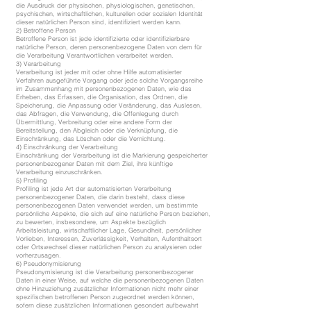
die Ausdruck der physischen, physiologischen, genetischen,
psychischen, wirtschaftlichen, kulturellen oder sozialen Identität
dieser natürlichen Person sind, identifiziert werden kann.
2) Betroffene Person
Betroffene Person ist jede identifizierte oder identifizierbare
natürliche Person, deren personenbezogene Daten von dem für
die Verarbeitung Verantwortlichen verarbeitet werden.
3) Verarbeitung
Verarbeitung ist jeder mit oder ohne Hilfe automatisierter
Verfahren ausgeführte Vorgang oder jede solche Vorgangsreihe
im Zusammenhang mit personenbezogenen Daten, wie das
Erheben, das Erfassen, die Organisation, das Ordnen, die
Speicherung, die Anpassung oder Veränderung, das Auslesen,
das Abfragen, die Verwendung, die Offenlegung durch
Übermittlung, Verbreitung oder eine andere Form der
Bereitstellung, den Abgleich oder die Verknüpfung, die
Einschränkung, das Löschen oder die Vernichtung.
4) Einschränkung der Verarbeitung
Einschränkung der Verarbeitung ist die Markierung gespeicherter
personenbezogener Daten mit dem Ziel, ihre künftige
Verarbeitung einzuschränken.
5) Profiling
Profiling ist jede Art der automatisierten Verarbeitung
personenbezogener Daten, die darin besteht, dass diese
personenbezogenen Daten verwendet werden, um bestimmte
persönliche Aspekte, die sich auf eine natürliche Person beziehen,
zu bewerten, insbesondere, um Aspekte bezüglich
Arbeitsleistung, wirtschaftlicher Lage, Gesundheit, persönlicher
Vorlieben, Interessen, Zuverlässigkeit, Verhalten, Aufenthaltsort
oder Ortswechsel dieser natürlichen Person zu analysieren oder
vorherzusagen.
6) Pseudonymisierung
Pseudonymisierung ist die Verarbeitung personenbezogener
Daten in einer Weise, auf welche die personenbezogenen Daten
ohne Hinzuziehung zusätzlicher Informationen nicht mehr einer
spezifischen betroffenen Person zugeordnet werden können,
sofern diese zusätzlichen Informationen gesondert aufbewahrt