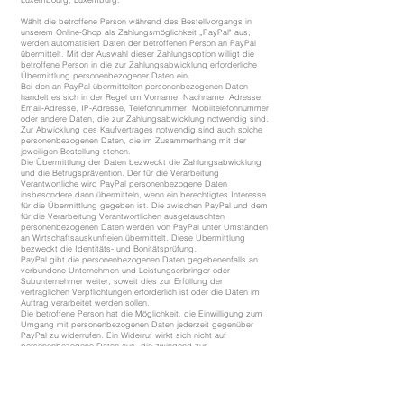
Wählt die betroffene Person während des Bestellvorgangs in
unserem Online-Shop als Zahlungsmöglichkeit „PayPal" aus,
werden automatisiert Daten der betroffenen Person an PayPal
übermittelt. Mit der Auswahl dieser Zahlungsoption willigt die
betroffene Person in die zur Zahlungsabwicklung erforderliche
Übermittlung personenbezogener Daten ein.
Bei den an PayPal übermittelten personenbezogenen Daten
handelt es sich in der Regel um Vorname, Nachname, Adresse,
Email-Adresse, IP-Adresse, Telefonnummer, Mobiltelefonnummer
oder andere Daten, die zur Zahlungsabwicklung notwendig sind.
Zur Abwicklung des Kaufvertrages notwendig sind auch solche
personenbezogenen Daten, die im Zusammenhang mit der
jeweiligen Bestellung stehen.
Die Übermittlung der Daten bezweckt die Zahlungsabwicklung
und die Betrugsprävention. Der für die Verarbeitung
Verantwortliche wird PayPal personenbezogene Daten
insbesondere dann übermitteln, wenn ein berechtigtes Interesse
für die Übermittlung gegeben ist. Die zwischen PayPal und dem
für die Verarbeitung Verantwortlichen ausgetauschten
personenbezogenen Daten werden von PayPal unter Umständen
an Wirtschaftsauskunfteien übermittelt. Diese Übermittlung
bezweckt die Identitäts- und Bonitätsprüfung.
PayPal gibt die personenbezogenen Daten gegebenenfalls an
verbundene Unternehmen und Leistungserbringer oder
Subunternehmer weiter, soweit dies zur Erfüllung der
vertraglichen Verpflichtungen erforderlich ist oder die Daten im
Auftrag verarbeitet werden sollen.
Die betroffene Person hat die Möglichkeit, die Einwilligung zum
Umgang mit personenbezogenen Daten jederzeit gegenüber
PayPal zu widerrufen. Ein Widerruf wirkt sich nicht auf
personenbezogene Daten aus, die zwingend zur
(vertragsgemäßen) Zahlungsabwicklung verarbeitet, genutzt oder
übermittelt werden müssen.
Die geltenden Datenschutzbestimmungen von PayPal können
unter
https://www.paypal.com/de/webapps/mpp/ua/privacy-full
abgerufen werden.