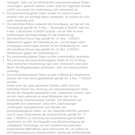
verlangen, dass die sie betreffenden personenbezogenen Daten
unverzüglich gelöscht werden, sofern einer der folgenden Gründe
zutrifft und soweit die Verarbeitung nicht erforderlich ist:
Die personenbezogenen Daten wurden für solche Zwecke
erhoben oder auf sonstige Weise verarbeitet, für welche sie nicht
mehr notwendig sind.
Die betroffene Person widerruft ihre Einwilligung, auf die sich die
Verarbeitung gemäß Art. 6 Abs. 1 Buchstabe a DSGVO oder Art.
9 Abs. 2 Buchstabe a DSGVO stützte, und es fehlt an einer
anderweitigen Rechtsgrundlage für die Verarbeitung.
Die betroffene Person legt gemäß Art. 21 Abs. 1 DSGVO
Widerspruch gegen die Verarbeitung ein, und es liegen keine
vorrangigen berechtigten Gründe für die Verarbeitung vor, oder
die betroffene Person legt gemäß Art. 21 Abs. 2 DSGVO
Widerspruch gegen die Verarbeitung ein.
Die personenbezogenen Daten wurden unrechtmäßig verarbeitet.
Die Löschung der personenbezogenen Daten ist zur Erfüllung
einer rechtlichen Verpflichtung nach dem Unionsrecht oder dem
Recht der Mitgliedstaaten erforderlich, dem der Verantwortliche
unterliegt.
Die personenbezogenen Daten wurden in Bezug auf angebotene
Dienste der Informationsgesellschaft gemäß Art. 8 Abs. 1 DSGVO
erhoben.
Sofern einer der oben genannten Gründe zutrifft und eine
betroffene Person die Löschung von personenbezogenen Daten,
die bei der Design94 gespeichert sind, veranlassen möchte, kann
sie sich hierzu jederzeit an einen Mitarbeiter des für die
Verarbeitung Verantwortlichen wenden. Der Mitarbeiter der
Design94 wird veranlassen, dass dem Löschverlangen
unverzüglich nachgekommen wird.Wurden die
personenbezogenen Daten von der Design94 öffentlich gemacht
und ist unser Unternehmen als Verantwortlicher gemäß Art. 17
Abs. 1 DSGVO zur Löschung der personenbezogenen Daten
verpflichtet, so trifft die Design94 unter Berücksichtigung der
verfügbaren Technologie und der Implementierungskosten
angemessene Maßnahmen, auch technischer Art, um andere für
die Datenverarbeitung Verantwortliche, welche die veröffentlichten