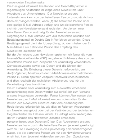
verwendeten Eingabemaske.
Die Design94 informiert ihre Kunden und Geschäftspartner in
regelmäßigen Abständen im Wege eines Newsletters über
Angebote des Unternehmens. Der Newsletter unseres
Unternehmens kann von der betroffenen Person grundsätzlich nur
dann empfangen werden, wenn (1) die betroffene Person über
eine gültige E-Mail-Adresse verfügt und (2) die betroffene Person
sich für den Newsletterversand registriert. An die von einer
betroffenen Person erstmalig für den Newsletterversand
eingetragene E-Mail-Adresse wird aus rechtlichen Gründen eine
Bestätigungsmail im Double-Opt-In-Verfahren versendet. Diese
Bestätigungsmail dient der Überprüfung, ob der Inhaber der E-
Mail-Adresse als betroffene Person den Empfang des
Newsletters autorisiert hat.
Bei der Anmeldung zum Newsletter speichern wir ferner die vom
Internet-Service-Provider (ISP) vergebene IP-Adresse des von der
betroffenen Person zum Zeitpunkt der Anmeldung verwendeten
Computersystems sowie das Datum und die Uhrzeit der
Anmeldung. Die Erhebung dieser Daten ist erforderlich, um
den(möglichen) Missbrauch der E-Mail-Adresse einer betroffenen
Person zu einem späteren Zeitpunkt nachvollziehen zu können
und dient deshalb der rechtlichen Absicherung des für die
Verarbeitung Verantwortlichen.
Die im Rahmen einer Anmeldung zum Newsletter erhobenen
personenbezogenen Daten werden ausschließlich zum Versand
unseres Newsletters verwendet. Ferner könnten Abonnenten des
Newsletters per E-Mail informiert werden, sofern dies für den
Betrieb des Newsletter-Dienstes oder eine diesbezügliche
Registrierung erforderlich ist, wie dies im Falle von Änderungen
am Newsletterangebot oder bei der Veränderung der technischen
Gegebenheiten der Fall sein könnte. Es erfolgt keine Weitergabe
der im Rahmen des Newsletter-Dienstes erhobenen
personenbezogenen Daten an Dritte. Das Abonnement unseres
Newsletters kann durch die betroffene Person jederzeit gekündigt
werden. Die Einwilligung in die Speicherung personenbezogener
Daten, die die betroffene Person uns für den Newsletterversand
erteilt hat, kann jederzeit widerrufen werden. Zum Zwecke des