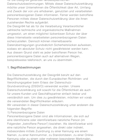
Datenschutzbestimmungen. Mittels dieser Datenschutzerklärung
möchte unser Unternehmen die Öffentlichkeit über Art, Umfang
und Zweck der von uns erhobenen, genutzten und verarbeiteten
personenbezogenen Daten informieren. Ferner werden betroffene
Personen mittels dieser Datenschutzerklärung über die ihnen
zustehenden Rechte aufgeklärt.
Die Design94 hat als für die Verarbeitung Verantwortlicher
zahlreiche technische und organisatorische Maßnahmen
umgesetzt, um einen möglichst lückenlosen Schutz der über
diese Internetseite verarbeiteten personenbezogenen Daten
sicherzustellen. Dennoch können internetbasierte
Datenübertragungen grundsätzlich Sicherheitslücken aufweisen,
sodass ein absoluter Schutz nicht gewährleistet werden kann.
Aus diesem Grund steht es jeder betroffenen Person frei,
personenbezogene Daten auch auf alternativen Wegen,
beispielsweise telefonisch, an uns zu übermitteln.
1. Begriffsbestimmungen
Die Datenschutzerklärung der Design94 beruht auf den
Begrifflichkeiten, die durch den Europäischen Richtlinien- und
Verordnungsgeber beim Erlass der Datenschutz-
Grundverordnung (DSGVO) verwendet wurden. Unsere
Datenschutzerklärung soll sowohl für die Öffentlichkeit als auch
für unsere Kunden und Geschäftspartner einfach lesbar und
verständlich sein. Um dies zu gewährleisten, möchten wir vorab
die verwendeten Begrifflichkeiten erläutern.
Wir verwenden in dieser Datenschutzerklärung unter anderem die
folgenden Begriffe:
1) Personenbezogene Daten
Personenbezogene Daten sind alle Informationen, die sich auf
eine identifizierte oder identifizierbare natürliche Person (im
Folgenden „betroffene Person") beziehen. Als identifizierbar wird
eine natürliche Person angesehen, die direkt oder indirekt,
insbesondere mittels Zuordnung zu einer Kennung wie einem
Namen, zu einer Kennnummer, zu Standortdaten, zu einer Online-
Kennung oder zu einem oder mehreren besonderen Merkmalen,