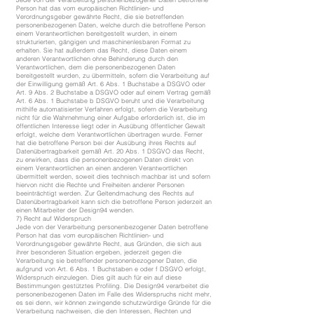
Person hat das vom europäischen Richtlinien- und
Verordnungsgeber gewährte Recht, die sie betreffenden
personenbezogenen Daten, welche durch die betroffene Person
einem Verantwortlichen bereitgestellt wurden, in einem
strukturierten, gängigen und maschinenlesbaren Format zu
erhalten. Sie hat außerdem das Recht, diese Daten einem
anderen Verantwortlichen ohne Behinderung durch den
Verantwortlichen, dem die personenbezogenen Daten
bereitgestellt wurden, zu übermitteln, sofern die Verarbeitung auf
der Einwilligung gemäß Art. 6 Abs. 1 Buchstabe a DSGVO oder
Art. 9 Abs. 2 Buchstabe a DSGVO oder auf einem Vertrag gemäß
Art. 6 Abs. 1 Buchstabe b DSGVO beruht und die Verarbeitung
mithilfe automatisierter Verfahren erfolgt, sofern die Verarbeitung
nicht für die Wahrnehmung einer Aufgabe erforderlich ist, die im
öffentlichen Interesse liegt oder in Ausübung öffentlicher Gewalt
erfolgt, welche dem Verantwortlichen übertragen wurde. Ferner
hat die betroffene Person bei der Ausübung ihres Rechts auf
Datenübertragbarkeit gemäß Art. 20 Abs. 1 DSGVO das Recht,
zu erwirken, dass die personenbezogenen Daten direkt von
einem Verantwortlichen an einen anderen Verantwortlichen
übermittelt werden, soweit dies technisch machbar ist und sofern
hiervon nicht die Rechte und Freiheiten anderer Personen
beeinträchtigt werden. Zur Geltendmachung des Rechts auf
Datenübertragbarkeit kann sich die betroffene Person jederzeit an
einen Mitarbeiter der Design94 wenden.
7) Recht auf Widerspruch
Jede von der Verarbeitung personenbezogener Daten betroffene
Person hat das vom europäischen Richtlinien- und
Verordnungsgeber gewährte Recht, aus Gründen, die sich aus
ihrer besonderen Situation ergeben, jederzeit gegen die
Verarbeitung sie betreffender personenbezogener Daten, die
aufgrund von Art. 6 Abs. 1 Buchstaben e oder f DSGVO erfolgt,
Widerspruch einzulegen. Dies gilt auch für ein auf diese
Bestimmungen gestütztes Profiling. Die Design94 verarbeitet die
personenbezogenen Daten im Falle des Widerspruchs nicht mehr,
es sei denn, wir können zwingende schutzwürdige Gründe für die
Verarbeitung nachweisen, die den Interessen, Rechten und