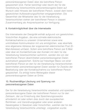
personenbezogenen Daten über die betroffene Person
gespeichert sind. Ferner berichtigt oder löscht der für die
Verarbeitung Verantwortliche personenbezogene Daten auf
Wunsch oder Hinweis der betroffenen Person, soweit dem keine
gesetzlichen Aufbewahrungspflichten entgegenstehen. Die
Gesamtheit der Mitarbeiter des für die Verarbeitung
Verantwortlichen stehen der betroffenen Person in diesem
Zusammenhang als Ansprechpartner zur Verfügung.
9. Kontaktmöglichkeit über die Internetseite
Die Internetseite der Design94 enthält aufgrund von gesetzlichen
Vorschriften Angaben, die eine schnelle elektronische
Kontaktaufnahme zu unserem Unternehmen sowie eine
unmittelbare Kommunikation mit uns ermöglichen, was ebenfalls
eine allgemeine Adresse der sogenannten elektronischen Post (E-
Mail-Adresse) umfasst. Sofern eine betroffene Person per E-Mail
oder über ein Kontaktformular den Kontakt mit dem für die
Verarbeitung Verantwortlichen aufnimmt, werden die von der
betroffenen Person übermittelten personenbezogenen Daten
automatisch gespeichert. Solche auf freiwilliger Basis von einer
betroffenen Person an den für die Verarbeitung Verantwortlichen
übermittelten personenbezogenen Daten werden für Zwecke der
Bearbeitung oder der Kontaktaufnahme zur betroffenen Person
gespeichert. Es erfolgt keine Weitergabe dieser
personenbezogenen Daten an Dritte.
10. Routinemäßige Löschung und Sperrung von
personenbezogenen Daten
Der für die Verarbeitung Verantwortliche verarbeitet und speichert
personenbezogene Daten der betroffenen Person nur für den
Zeitraum, der zur Erreichung des Speicherungszwecks
erforderlich ist oder sofern dies durch den europäischen
Richtlinien- und Verordnungsgeber oder einen anderen
Gesetzgeber in Gesetzen oder Vorschriften, welchen der für die
Verarbeitung Verantwortliche unterliegt, vorgesehen wurde.