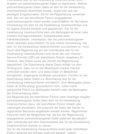
Angabe von personenbezogenen Daten zu registrieren. Welche
personenbezogenen Daten dabei an den für die Verarbeitung
Verantwortlichen übermittelt werden, ergibt sich aus der
jeweiligen Eingabemaske, die für die Registrierung verwendet
wird. Die von der betroffenen Person eingegebenen
personenbezogenen Daten werden ausschließlich für die interne
Verwendung bei dem für die Verarbeitung Verantwortlichen und
für eigene Zwecke erhoben und gespeichert. Der für die
Verarbeitung Verantwortliche kann die Weitergabe an einen oder
mehrere Auftragsverarbeiter, beispielsweise einen
Paketdienstleister, veranlassen, der die personenbezogenen
Daten ebenfalls ausschließlich für eine interne Verwendung, die
dem für die Verarbeitung Verantwortlichen zuzurechnen ist, nutzt.
Durch eine Registrierung auf der Internetseite des für die
Verarbeitung Verantwortlichen wird ferner die vom Internet-
Service-Provider (ISP) der betroffenen Person vergebene IP-
Adresse, das Datum sowie die Uhrzeit der Registrierung
gespeichert. Die Speicherung dieser Daten erfolgt vor dem
Hintergrund, dass nur so der Missbrauch unserer Dienste
verhindert werden kann, und diese Daten im Bedarfsfall
ermöglichen, begangene Straftaten aufzuklären. Insofern ist die
Speicherung dieser Daten zur Absicherung des für die
Verarbeitung Verantwortlichen erforderlich. Eine Weitergabe dieser
Daten an Dritte erfolgt grundsätzlich nicht, sofern keine
gesetzliche Pflicht zur Weitergabe besteht oder die Weitergabe
der Strafverfolgung dient.
Die Registrierung der betroffenen Person unter freiwilliger Angabe
personenbezogener Daten dient dem für die Verarbeitung
Verantwortlichen dazu, der betroffenen Person Inhalte oder
Leistungen anzubieten, die aufgrund der Natur der Sache nur
registrierten Benutzern angeboten werden können. Registrierten
Personen steht die Möglichkeit frei, die bei der Registrierung
angegebenen personenbezogenen Daten jederzeit abzuändern
oder vollständig aus dem Datenbestand des für die Verarbeitung
Verantwortlichen löschen zu lassen.
Der für die Verarbeitung Verantwortliche erteilt jeder betroffenen
Person jederzeit auf Anfrage Auskunft darüber, welche