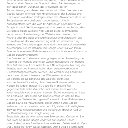
Regel an einen Server von Google in den USA übertragen und
dort gespeichert. Aufgrund der Aktivierung der IP-
Anonymisierung auf diesen Webseiten, wird Ihre IP-Adresse von
Google jedoch innerhalb von Mitgliedstaaten der Europäischen
Union oder in anderen Vertragsstaaten des Abkommens über den
Europäischen Wirtschaftsraum zuvor gekürzt. Nur in
Ausnahmefällen wird die volle IP-Adresse an einen Server von
Google in den USA übertragen und dort gekürzt. Im Auftrag des
Betreibers dieser Website wird Google diese Informationen
benutzen, um Ihre Nutzung der Website auszuwerten, um
Reports über die Webseitenaktivitäten zusammenzustellen und
um weitere mit der Websitenutzung und der Internetnutzung
verbundene Dienstleistungen gegenüber dem Webseitenbetreiber
zu erbringen. Die im Rahmen von Google Analytics von Ihrem
Browser übermittelte IP-Adresse wird nicht mit anderen Daten von
Google zusammengeführt.
Die Zwecke der Datenverarbeitung liegen in der Auswertung der
Nutzung der Website und in der Zusammenstellung von Reports
über Aktivitäten auf der Website. Auf Grundlage der Nutzung der
Website und des Internets sollen dann weitere verbundene
Dienstleistungen erbracht werden. Die Verarbeitung beruht auf
dem berechtigten Interesse des Webseitenbetreibers.
Sie können die Speicherung der Cookies durch eine
entsprechende Einstellung Ihrer Browser-Software verhindern; wir
weisen Sie jedoch darauf hin, dass Sie in diesem Fall
gegebenenfalls nicht sämtliche Funktionen dieser Website
vollumfänglich werden nutzen können. Sie können darüber hinaus
die Erfassung, der durch das Cookie erzeugten und auf Ihre
Nutzung der Website bezogenen Daten (inkl. Ihrer IP-Adresse) an
Google sowie die Verarbeitung dieser Daten durch Google
verhindern, indem sie das unter dem folgenden Link verfügbare
Browser-Plugin herunterladen und installieren: Browser Add On
zur Deaktivierung von Google Analytics.
Zusätzlich oder als Alternative zum Browser-Add-On können Sie
das Tracking durch Google Analytics auf unseren Seiten
unterbinden, indem Sie diesen Link anklicken. Dabei wird ein Opt-
Out-Cookie auf Ihrem Gerät installiert. Damit wird die Erfassung