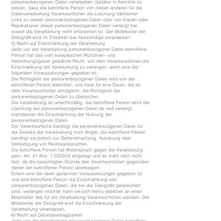
personenbezogenen Daten verarbeiten, darüber in Kenntnis zu
setzen, dass die betroffene Person von diesen anderen für die
Datenverarbeitung Verantwortlichen die Löschung sämtlicher
Links zu diesen personenbezogenen Daten oder von Kopien oder
Replikationen dieser personenbezogenen Daten verlangt hat,
soweit die Verarbeitung nicht erforderlich ist. Der Mitarbeiter der
Design94 wird im Einzelfall das Notwendige veranlassen.
5) Recht auf Einschränkung der Verarbeitung
Jede von der Verarbeitung personenbezogener Daten betroffene
Person hat das vom europäischen Richtlinien- und
Verordnungsgeber gewährte Recht, von dem Verantwortlichen die
Einschränkung der Verarbeitung zu verlangen, wenn eine der
folgenden Voraussetzungen gegeben ist:
Die Richtigkeit der personenbezogenen Daten wird von der
betroffenen Person bestritten, und zwar für eine Dauer, die es
dem Verantwortlichen ermöglicht, die Richtigkeit der
personenbezogenen Daten zu überprüfen.
Die Verarbeitung ist unrechtmäßig, die betroffene Person lehnt die
Löschung der personenbezogenen Daten ab und verlangt
stattdessen die Einschränkung der Nutzung der
personenbezogenen Daten.
Der Verantwortliche benötigt die personenbezogenen Daten für
die Zwecke der Verarbeitung nicht länger, die betroffene Person
benötigt sie jedoch zur Geltendmachung, Ausübung oder
Verteidigung von Rechtsansprüchen.
Die betroffene Person hat Widerspruch gegen die Verarbeitung
gem. Art. 21 Abs. 1 DSGVO eingelegt und es steht noch nicht
fest, ob die berechtigten Gründe des Verantwortlichen gegenüber
denen der betroffenen Person überwiegen.
Sofern eine der oben genannten Voraussetzungen gegeben ist
und eine betroffene Person die Einschränkung von
personenbezogenen Daten, die bei der Design94 gespeichert
sind, verlangen möchte, kann sie sich hierzu jederzeit an einen
Mitarbeiter des für die Verarbeitung Verantwortlichen wenden. Der
Mitarbeiter der Design94 wird die Einschränkung der
Verarbeitung veranlassen.
6) Recht auf Datenübertragbarkeit
Jede von der Verarbeitung personenbezogener Daten betroffene