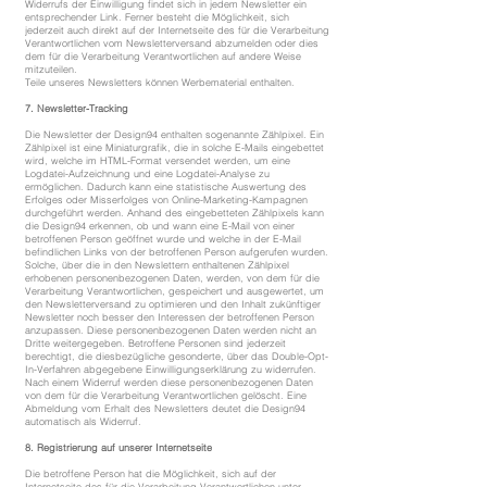
Widerrufs der Einwilligung findet sich in jedem Newsletter ein
entsprechender Link. Ferner besteht die Möglichkeit, sich
jederzeit auch direkt auf der Internetseite des für die Verarbeitung
Verantwortlichen vom Newsletterversand abzumelden oder dies
dem für die Verarbeitung Verantwortlichen auf andere Weise
mitzuteilen.
Teile unseres Newsletters können Werbematerial enthalten.
7. Newsletter-Tracking
Die Newsletter der Design94 enthalten sogenannte Zählpixel. Ein
Zählpixel ist eine Miniaturgrafik, die in solche E-Mails eingebettet
wird, welche im HTML-Format versendet werden, um eine
Logdatei-Aufzeichnung und eine Logdatei-Analyse zu
ermöglichen. Dadurch kann eine statistische Auswertung des
Erfolges oder Misserfolges von Online-Marketing-Kampagnen
durchgeführt werden. Anhand des eingebetteten Zählpixels kann
die Design94 erkennen, ob und wann eine E-Mail von einer
betroffenen Person geöffnet wurde und welche in der E-Mail
befindlichen Links von der betroffenen Person aufgerufen wurden.
Solche, über die in den Newslettern enthaltenen Zählpixel
erhobenen personenbezogenen Daten, werden, von dem für die
Verarbeitung Verantwortlichen, gespeichert und ausgewertet, um
den Newsletterversand zu optimieren und den Inhalt zukünftiger
Newsletter noch besser den Interessen der betroffenen Person
anzupassen. Diese personenbezogenen Daten werden nicht an
Dritte weitergegeben. Betroffene Personen sind jederzeit
berechtigt, die diesbezügliche gesonderte, über das Double-Opt-
In-Verfahren abgegebene Einwilligungserklärung zu widerrufen.
Nach einem Widerruf werden diese personenbezogenen Daten
von dem für die Verarbeitung Verantwortlichen gelöscht. Eine
Abmeldung vom Erhalt des Newsletters deutet die Design94
automatisch als Widerruf.
8. Registrierung auf unserer Internetseite
Die betroffene Person hat die Möglichkeit, sich auf der
Internetseite des für die Verarbeitung Verantwortlichen unter