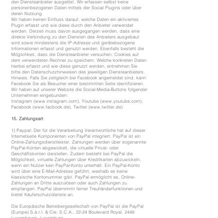
den Diensteanbieter ausgelöst. Wir erfassen selbst keine
personenbezogenen Daten mittels der Social Plugins oder über
deren Nutzung.
Wir haben keinen Einfluss darauf, welche Daten ein aktiviertes
Plugin erfasst und wie diese durch den Anbieter verwendet
werden. Derzeit muss davon ausgegangen werden, dass eine
direkte Verbindung zu den Diensten des Anbieters ausgebaut
wird sowie mindestens die IP-Adresse und gerätebezogene
Informationen erfasst und genutzt werden. Ebenfalls besteht die
Möglichkeit, dass die Diensteanbieter versuchen, Cookies auf
dem verwendeten Rechner zu speichern. Welche konkreten Daten
hierbei erfasst und wie diese genutzt werden, entnehmen Sie
bitte den Datenschutzhinweisen des jeweiligen Diensteanbieters.
Hinweis: Falls Sie zeitgleich bei Facebook angemeldet sind, kann
Facebook Sie als Besucher einer bestimmten Seite identifizieren.
Wir haben auf unserer Website die Social-Media-Buttons folgender
Unternehmen eingebunden:
Instagram (
www.instagram.com
), Youtube (
www.youtube.com
),
Facebook (
www.facbook.de
), Twitter (
www.twitter.de
)
15. Zahlungsart
1) Paypal: Der für die Verarbeitung Verantwortliche hat auf dieser
Internetseite Komponenten von PayPal integriert. PayPal ist ein
Online-Zahlungsdienstleister. Zahlungen werden über sogenannte
PayPal-Konten abgewickelt, die virtuelle Privat- oder
Geschäftskonten darstellen. Zudem besteht bei PayPal die
Möglichkeit, virtuelle Zahlungen über Kreditkarten abzuwickeln,
wenn ein Nutzer kein PayPal-Konto unterhält. Ein PayPal-Konto
wird über eine E-Mail-Adresse geführt, weshalb es keine
klassische Kontonummer gibt. PayPal ermöglicht es, Online-
Zahlungen an Dritte auszulösen oder auch Zahlungen zu
empfangen. PayPal übernimmt ferner Treuhänderfunktionen und
bietet Käuferschutzdienste an.
Die Europäische Betreibergesellschaft von PayPal ist die PayPal
(Europe) S.à.r.l. & Cie. S.C.A., 22-24 Boulevard Royal, 2449
Luxembourg, Luxemburg.