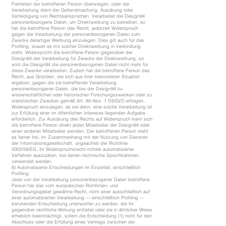
Freiheiten der betroffenen Person überwiegen, oder die
Verarbeitung dient der Geltendmachung, Ausübung oder
Verteidigung von Rechtsansprüchen. Verarbeitet die Design94
personenbezogene Daten, um Direktwerbung zu betreiben, so
hat die betroffene Person das Recht, jederzeit Widerspruch
gegen die Verarbeitung der personenbezogenen Daten zum
Zwecke derartiger Werbung einzulegen. Dies gilt auch für das
Profiling, soweit es mit solcher Direktwerbung in Verbindung
steht. Widerspricht die betroffene Person gegenüber der
Design94 der Verarbeitung für Zwecke der Direktwerbung, so
wird die Design94 die personenbezogenen Daten nicht mehr für
diese Zwecke verarbeiten. Zudem hat die betroffene Person das
Recht, aus Gründen, die sich aus ihrer besonderen Situation
ergeben, gegen die sie betreffende Verarbeitung
personenbezogener Daten, die bei der Design94 zu
wissenschaftlichen oder historischen Forschungszwecken oder zu
statistischen Zwecken gemäß Art. 89 Abs. 1 DSGVO erfolgen,
Widerspruch einzulegen, es sei denn, eine solche Verarbeitung ist
zur Erfüllung einer im öffentlichen Interesse liegenden Aufgabe
erforderlich. Zur Ausübung des Rechts auf Widerspruch kann sich
die betroffene Person direkt jeden Mitarbeiter der Design94 oder
einen anderen Mitarbeiter wenden. Der betroffenen Person steht
es ferner frei, im Zusammenhang mit der Nutzung von Diensten
der Informationsgesellschaft, ungeachtet der Richtlinie
2002/58/EG, ihr Widerspruchsrecht mittels automatisierter
Verfahren auszuüben, bei denen technische Spezifikationen
verwendet werden.
8) Automatisierte Entscheidungen im Einzelfall, einschließlich
Profiling
Jede von der Verarbeitung personenbezogener Daten betroffene
Person hat das vom europäischen Richtlinien- und
Verordnungsgeber gewährte Recht, nicht einer ausschließlich auf
einer automatisierten Verarbeitung — einschließlich Profiling —
beruhenden Entscheidung unterworfen zu werden, die ihr
gegenüber rechtliche Wirkung entfaltet oder sie in ähnlicher Weise
erheblich beeinträchtigt, sofern die Entscheidung (1) nicht für den
Abschluss oder die Erfüllung eines Vertrags zwischen der