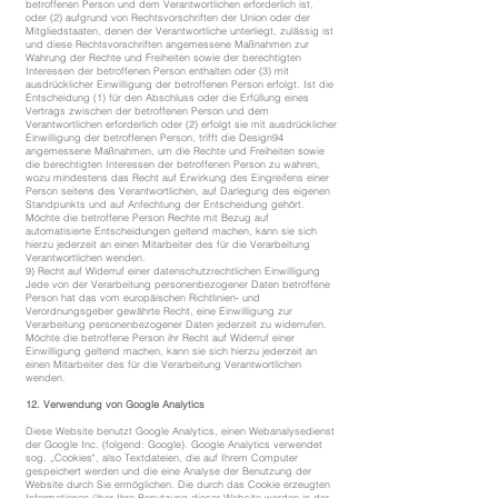
betroffenen Person und dem Verantwortlichen erforderlich ist,
oder (2) aufgrund von Rechtsvorschriften der Union oder der
Mitgliedstaaten, denen der Verantwortliche unterliegt, zulässig ist
und diese Rechtsvorschriften angemessene Maßnahmen zur
Wahrung der Rechte und Freiheiten sowie der berechtigten
Interessen der betroffenen Person enthalten oder (3) mit
ausdrücklicher Einwilligung der betroffenen Person erfolgt. Ist die
Entscheidung (1) für den Abschluss oder die Erfüllung eines
Vertrags zwischen der betroffenen Person und dem
Verantwortlichen erforderlich oder (2) erfolgt sie mit ausdrücklicher
Einwilligung der betroffenen Person, trifft die Design94
angemessene Maßnahmen, um die Rechte und Freiheiten sowie
die berechtigten Interessen der betroffenen Person zu wahren,
wozu mindestens das Recht auf Erwirkung des Eingreifens einer
Person seitens des Verantwortlichen, auf Darlegung des eigenen
Standpunkts und auf Anfechtung der Entscheidung gehört.
Möchte die betroffene Person Rechte mit Bezug auf
automatisierte Entscheidungen geltend machen, kann sie sich
hierzu jederzeit an einen Mitarbeiter des für die Verarbeitung
Verantwortlichen wenden.
9) Recht auf Widerruf einer datenschutzrechtlichen Einwilligung
Jede von der Verarbeitung personenbezogener Daten betroffene
Person hat das vom europäischen Richtlinien- und
Verordnungsgeber gewährte Recht, eine Einwilligung zur
Verarbeitung personenbezogener Daten jederzeit zu widerrufen.
Möchte die betroffene Person ihr Recht auf Widerruf einer
Einwilligung geltend machen, kann sie sich hierzu jederzeit an
einen Mitarbeiter des für die Verarbeitung Verantwortlichen
wenden.
12. Verwendung von Google Analytics
Diese Website benutzt Google Analytics, einen Webanalysedienst
der Google Inc. (folgend: Google). Google Analytics verwendet
sog. „Cookies", also Textdateien, die auf Ihrem Computer
gespeichert werden und die eine Analyse der Benutzung der
Website durch Sie ermöglichen. Die durch das Cookie erzeugten
Informationen über Ihre Benutzung dieser Website werden in der