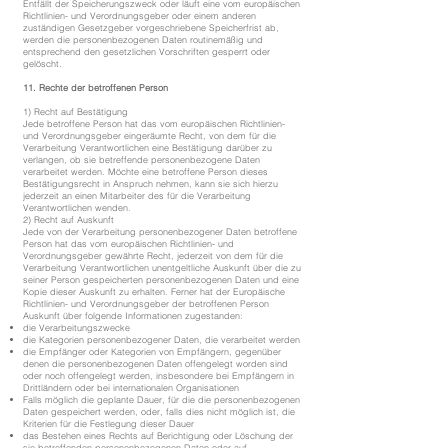
Entfällt der Speicherungszweck oder läuft eine vom europäischen
Richtlinien- und Verordnungsgeber oder einem anderen
zuständigen Gesetzgeber vorgeschriebene Speicherfrist ab,
werden die personenbezogenen Daten routinemäßig und
entsprechend den gesetzlichen Vorschriften gesperrt oder
gelöscht.
11. Rechte der betroffenen Person
1) Recht auf Bestätigung
Jede betroffene Person hat das vom europäischen Richtlinien-
und Verordnungsgeber eingeräumte Recht, von dem für die
Verarbeitung Verantwortlichen eine Bestätigung darüber zu
verlangen, ob sie betreffende personenbezogene Daten
verarbeitet werden. Möchte eine betroffene Person dieses
Bestätigungsrecht in Anspruch nehmen, kann sie sich hierzu
jederzeit an einen Mitarbeiter des für die Verarbeitung
Verantwortlichen wenden.
2) Recht auf Auskunft
Jede von der Verarbeitung personenbezogener Daten betroffene
Person hat das vom europäischen Richtlinien- und
Verordnungsgeber gewährte Recht, jederzeit von dem für die
Verarbeitung Verantwortlichen unentgeltliche Auskunft über die zu
seiner Person gespeicherten personenbezogenen Daten und eine
Kopie dieser Auskunft zu erhalten. Ferner hat der Europäische
Richtlinien- und Verordnungsgeber der betroffenen Person
Auskunft über folgende Informationen zugestanden:
die Verarbeitungszwecke
die Kategorien personenbezogener Daten, die verarbeitet werden
die Empfänger oder Kategorien von Empfängern, gegenüber
denen die personenbezogenen Daten offengelegt worden sind
oder noch offengelegt werden, insbesondere bei Empfängern in
Drittländern oder bei internationalen Organisationen
Falls möglich die geplante Dauer, für die die personenbezogenen
Daten gespeichert werden, oder, falls dies nicht möglich ist, die
Kriterien für die Festlegung dieser Dauer
das Bestehen eines Rechts auf Berichtigung oder Löschung der
sie betreffenden personenbezogenen Daten oder auf