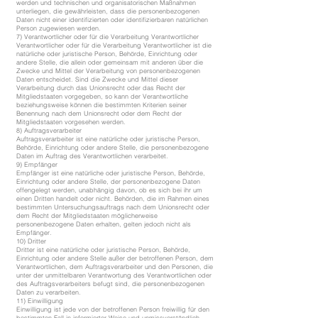
werden und technischen und organisatorischen Maßnahmen
unterliegen, die gewährleisten, dass die personenbezogenen
Daten nicht einer identifizierten oder identifizierbaren natürlichen
Person zugewiesen werden.
7) Verantwortlicher oder für die Verarbeitung Verantwortlicher
Verantwortlicher oder für die Verarbeitung Verantwortlicher ist die
natürliche oder juristische Person, Behörde, Einrichtung oder
andere Stelle, die allein oder gemeinsam mit anderen über die
Zwecke und Mittel der Verarbeitung von personenbezogenen
Daten entscheidet. Sind die Zwecke und Mittel dieser
Verarbeitung durch das Unionsrecht oder das Recht der
Mitgliedstaaten vorgegeben, so kann der Verantwortliche
beziehungsweise können die bestimmten Kriterien seiner
Benennung nach dem Unionsrecht oder dem Recht der
Mitgliedstaaten vorgesehen werden.
8) Auftragsverarbeiter
Auftragsverarbeiter ist eine natürliche oder juristische Person,
Behörde, Einrichtung oder andere Stelle, die personenbezogene
Daten im Auftrag des Verantwortlichen verarbeitet.
9) Empfänger
Empfänger ist eine natürliche oder juristische Person, Behörde,
Einrichtung oder andere Stelle, der personenbezogene Daten
offengelegt werden, unabhängig davon, ob es sich bei ihr um
einen Dritten handelt oder nicht. Behörden, die im Rahmen eines
bestimmten Untersuchungsauftrags nach dem Unionsrecht oder
dem Recht der Mitgliedstaaten möglicherweise
personenbezogene Daten erhalten, gelten jedoch nicht als
Empfänger.
10) Dritter
Dritter ist eine natürliche oder juristische Person, Behörde,
Einrichtung oder andere Stelle außer der betroffenen Person, dem
Verantwortlichen, dem Auftragsverarbeiter und den Personen, die
unter der unmittelbaren Verantwortung des Verantwortlichen oder
des Auftragsverarbeiters befugt sind, die personenbezogenen
Daten zu verarbeiten.
11) Einwilligung
Einwilligung ist jede von der betroffenen Person freiwillig für den
bestimmten Fall in informierter Weise und unmissverständlich