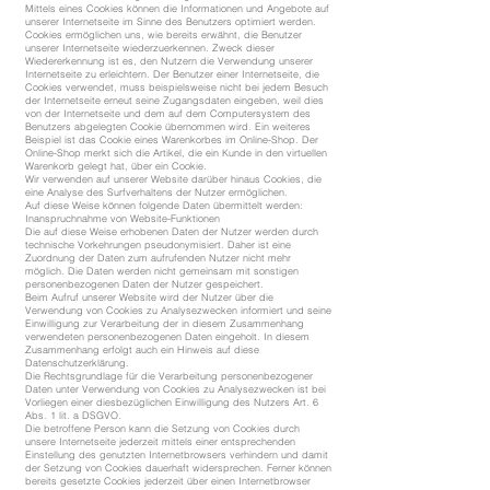
Mittels eines Cookies können die Informationen und Angebote auf
unserer Internetseite im Sinne des Benutzers optimiert werden.
Cookies ermöglichen uns, wie bereits erwähnt, die Benutzer
unserer Internetseite wiederzuerkennen. Zweck dieser
Wiedererkennung ist es, den Nutzern die Verwendung unserer
Internetseite zu erleichtern. Der Benutzer einer Internetseite, die
Cookies verwendet, muss beispielsweise nicht bei jedem Besuch
der Internetseite erneut seine Zugangsdaten eingeben, weil dies
von der Internetseite und dem auf dem Computersystem des
Benutzers abgelegten Cookie übernommen wird. Ein weiteres
Beispiel ist das Cookie eines Warenkorbes im Online-Shop. Der
Online-Shop merkt sich die Artikel, die ein Kunde in den virtuellen
Warenkorb gelegt hat, über ein Cookie.
Wir verwenden auf unserer Website darüber hinaus Cookies, die
eine Analyse des Surfverhaltens der Nutzer ermöglichen.
Auf diese Weise können folgende Daten übermittelt werden:
Inanspruchnahme von Website-Funktionen
Die auf diese Weise erhobenen Daten der Nutzer werden durch
technische Vorkehrungen pseudonymisiert. Daher ist eine
Zuordnung der Daten zum aufrufenden Nutzer nicht mehr
möglich. Die Daten werden nicht gemeinsam mit sonstigen
personenbezogenen Daten der Nutzer gespeichert.
Beim Aufruf unserer Website wird der Nutzer über die
Verwendung von Cookies zu Analysezwecken informiert und seine
Einwilligung zur Verarbeitung der in diesem Zusammenhang
verwendeten personenbezogenen Daten eingeholt. In diesem
Zusammenhang erfolgt auch ein Hinweis auf diese
Datenschutzerklärung.
Die Rechtsgrundlage für die Verarbeitung personenbezogener
Daten unter Verwendung von Cookies zu Analysezwecken ist bei
Vorliegen einer diesbezüglichen Einwilligung des Nutzers Art. 6
Abs. 1 lit. a DSGVO.
Die betroffene Person kann die Setzung von Cookies durch
unsere Internetseite jederzeit mittels einer entsprechenden
Einstellung des genutzten Internetbrowsers verhindern und damit
der Setzung von Cookies dauerhaft widersprechen. Ferner können
bereits gesetzte Cookies jederzeit über einen Internetbrowser