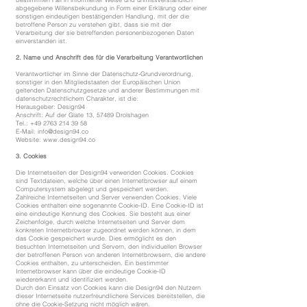
abgegebene Willensbekundung in Form einer Erklärung oder einer
sonstigen eindeutigen bestätigenden Handlung, mit der die
betroffene Person zu verstehen gibt, dass sie mit der
Verarbeitung der sie betreffenden personenbezogenen Daten
einverstanden ist.
2. Name und Anschrift des für die Verarbeitung Verantwortlichen
Verantwortlicher im Sinne der Datenschutz-Grundverordnung,
sonstiger in den Mitgliedstaaten der Europäischen Union
geltenden Datenschutzgesetze und anderer Bestimmungen mit
datenschutzrechtlichem Charakter, ist die:
Herausgeber: Design94
Anschrift: Auf der Glate 13, 57489 Drolshagen
Tel.: +49 2763 214 39 58
E-Mail: info@design94.co
Website: www.design94.co
3. Cookies
Die Internetseiten der Design94 verwenden Cookies. Cookies
sind Textdateien, welche über einen Internetbrowser auf einem
Computersystem abgelegt und gespeichert werden.
Zahlreiche Internetseiten und Server verwenden Cookies. Viele
Cookies enthalten eine sogenannte Cookie-ID. Eine Cookie-ID ist
eine eindeutige Kennung des Cookies. Sie besteht aus einer
Zeichenfolge, durch welche Internetseiten und Server dem
konkreten Internetbrowser zugeordnet werden können, in dem
das Cookie gespeichert wurde. Dies ermöglicht es den
besuchten Internetseiten und Servern, den individuellen Browser
der betroffenen Person von anderen Internetbrowsern, die andere
Cookies enthalten, zu unterscheiden. Ein bestimmter
Internetbrowser kann über die eindeutige Cookie-ID
wiedererkannt und identifiziert werden.
Durch den Einsatz von Cookies kann die Design94 den Nutzern
dieser Internetseite nutzerfreundlichere Services bereitstellen, die
ohne die Cookie-Setzung nicht möglich wären.