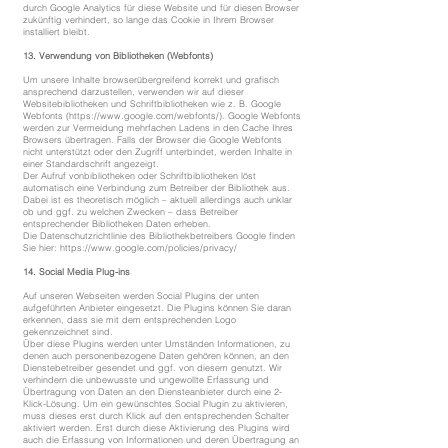
durch Google Analytics für diese Website und für diesen Browser
zukünftig verhindert, so lange das Cookie in Ihrem Browser
installiert bleibt.
13. Verwendung von Bibliotheken (Webfonts)
Um unsere Inhalte browserübergreifend korrekt und grafisch
ansprechend darzustellen, verwenden wir auf dieser
Websitebibliotheken und Schriftbibliotheken wie z. B. Google
Webfonts (
https://www.google.com/webfonts/).
Google Webfonts
werden zur Vermeidung mehrfachen Ladens in den Cache Ihres
Browsers übertragen. Falls der Browser die Google Webfonts
nicht unterstützt oder den Zugriff unterbindet, werden Inhalte in
einer Standardschrift angezeigt.
Der Aufruf vonbibliotheken oder Schriftbibliotheken löst
automatisch eine Verbindung zum Betreiber der Bibliothek aus.
Dabei ist es theoretisch möglich – aktuell allerdings auch unklar
ob und ggf. zu welchen Zwecken – dass Betreiber
entsprechender Bibliotheken Daten erheben.
Die Datenschutzrichtlinie des Bibliothekbetreibers Google finden
Sie hier:
https://www.google.com/policies/privacy/
14. Social Media Plug-ins
Auf unseren Webseiten werden Social Plugins der unten
aufgeführten Anbieter eingesetzt. Die Plugins können Sie daran
erkennen, dass sie mit dem entsprechenden Logo
gekennzeichnet sind.
Über diese Plugins werden unter Umständen Informationen, zu
denen auch personenbezogene Daten gehören können, an den
Dienstebetreiber gesendet und ggf. von diesem genutzt. Wir
verhindern die unbewusste und ungewollte Erfassung und
Übertragung von Daten an den Diensteanbieter durch eine 2-
Klick-Lösung. Um ein gewünschtes Social Plugin zu aktivieren,
muss dieses erst durch Klick auf den entsprechenden Schalter
aktiviert werden. Erst durch diese Aktivierung des Plugins wird
auch die Erfassung von Informationen und deren Übertragung an