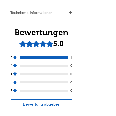
Technische Informationen
Gesamtgewicht: ca. 120 g
1 Stück pro Verpackungseinheit
Bewertungen
5.0
Mit 5 von 5 Sternen bewertet.
5
1
4
0
3
0
2
0
1
0
Bewertung abgeben