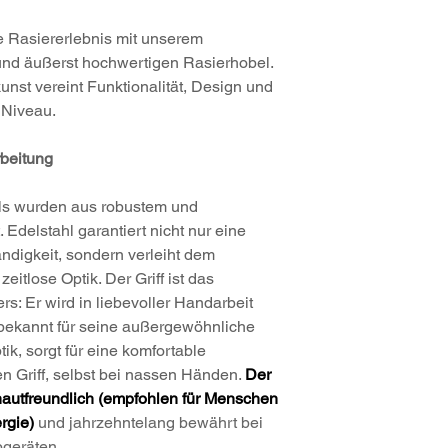
Klingenüberstand
Klingenspalt ca. 
ve Rasiererlebnis mit unserem
für alle handelsüb
und äußerst hochwertigen Rasierhobel.
geschlossener K
nst vereint Funktionalität, Design und
 Niveau.
rbeitung
els wurden aus robustem und
. Edelstahl garantiert nicht nur eine
ndigkeit, sondern verleiht dem
itlose Optik. Der Griff ist das
s: Er wird in liebevoller Handarbeit
, bekannt für seine außergewöhnliche
k, sorgt für eine komfortable
 Griff, selbst bei nassen Händen.
Der
hautfreundlich (empfohlen für Menschen
ergie)
und jahrzehntelang bewährt bei
bgeräten.