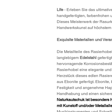
Life
- Erleben Sie das ultimati
handgefertigten, farbenfrohen 
Dieses Meisterwerk der Rasurku
Handwerkskunst auf höchstem
Exquisite Materialien und Vera
Die Metallteile des Rasierhob
langlebigem
Edelstahl
gefertigt
hervorragende Korrosionsbestä
Rasierhobel eine elegante und ze
Herzstück dieses edlen Rasierer
aus Ebonite gefertigt. Ebonite
Festigkeit und angenehme Hapti
Handhabung und einen sicheren
Naturkautschuk ist besonders 
mit Kunstoff und/oder Metallall
Musikinstrumenten und Schrei