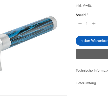
inkl. MwSt.
Anzahl
*
In den Warenkor
Technische Informat
Gewicht 80 g
Lieferumfang
Abmessungen (L
42 mm x 19 mm 
Life Rasierhobel
Grifflänge ca. 95
Rasierklinge
Farbe: Edelstahl m
digitale Bedienun
Material: Edelstahl
Nylonscheibe -
bi