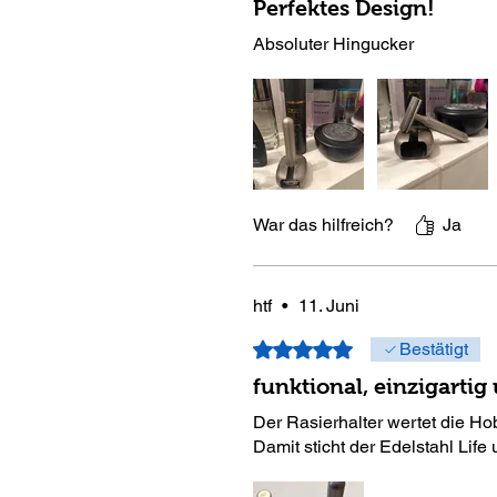
Perfektes Design!
Absoluter Hingucker
War das hilfreich?
Ja
htf
•
11. Juni
Mit 5 von 5 Sternen bewertet.
Bestätigt
funktional, einzigartig
Der Rasierhalter wertet die Hob
Damit sticht der Edelstahl Life