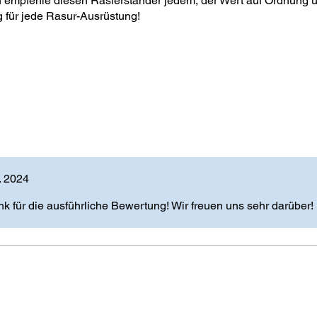
h empfehle diesen Rasierständer jedem, der Wert auf Ordnung u
g für jede Rasur-Ausrüstung!
. 2024
nk für die ausführliche Bewertung! Wir freuen uns sehr darüber