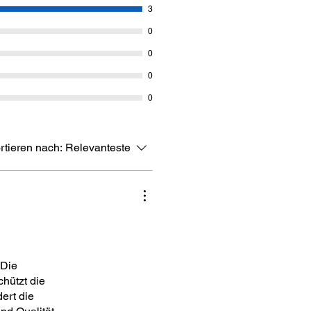
3
0
0
0
0
rtieren nach:
Relevanteste
 Die
hützt die
ert die