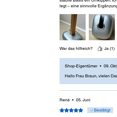
stabile Basis ein Umkippen. Ic
legt – eine sinnvolle Ergänzun
War das hilfreich?
Ja (1)
Shop-Eigentümer
•
09. Okt
Hallo Frau Braun, vielen Da
René
•
05. Juni
Mit 5 von 5 Sternen bewertet.
Bestätigt