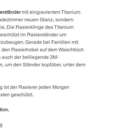
Farbe: Titangrau
digitale Montagea
passend für alle 
ierständer
mit eingraviertem Titanium
 Badezimmer neuen Glanz, sondern
Der Titanium Protect 
ie. Die Rasierklinge des Titanium
wunschönen, königsbl
Schutz auf Reisen.
 geschützt im Rasierständer um
rzubeugen. Gerade bei Familien mit
nt, den Rasierhobel auf dem Waschtisch
n auch der beiliegende 3M-
n, um den Ständer kopfüber, unter dem
 ist der Rasierer jeden Morgen
bsten geschützt.
ion.
g