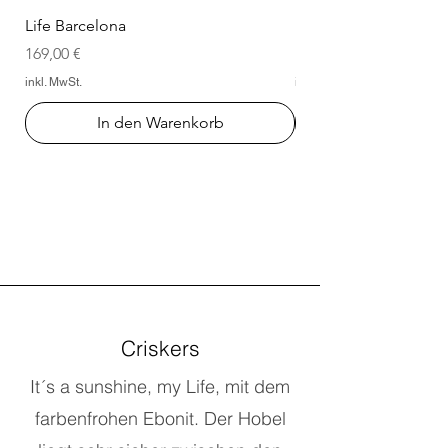
Life Barcelona
Life San Francisco
Preis
Preis
169,00 €
169,00 €
inkl. MwSt.
inkl. MwSt.
In den Warenkorb
Criskers
It´s a sunshine, my Life, mit dem
farbenfrohen Ebonit. Der Hobel