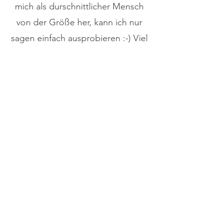
mich als durschnittlicher Mensch
von der Größe her, kann ich nur
sagen einfach ausprobieren :-) Viel
Spaß an alle !!
Mirko
Aviation 94 is a kind of magic!You
need to take time only to choose
the color, leave the rest to the
razor.Grip is always good.The
Blade Gap guarantees you a BBS
in 2 max. 3 passes,don't worry
about the value, the shave is very