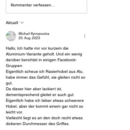
Life - Rio de Janeiro
Titanium SpaCe
Kommentar verfassen...
unboxing
from Double Y
Aktuell
Michail Kynopoulos
20. Aug. 2023
Hallo, Ich hatte mir vor kurzem die 
Aluminium-Variante geholt. Und ein wenig 
darüber berichtet in einigen Facebook-
Gruppen.
Eigentlich scheue ich Rasierhobel aus Alu, 
habe immer das Gefühl, sie gleiten nicht so 
gut.
Da dieser hier aber lackiert ist, 
dementsprechend gleitet er auch gut.
Eigentlich habe ich lieber etwas schwerere 
Hobel, aber der kommt einem gar nicht so 
leicht vor.
Vielleicht liegt es an den doch recht etwas 
dickeren Durchmesser des Griffes.
Der Griff fühlt sich wirklich angenehm an, 