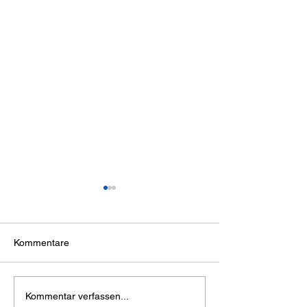
Kommentare
Life - Rio de Janeiro
Titanium SpaCe
Kommentar verfassen...