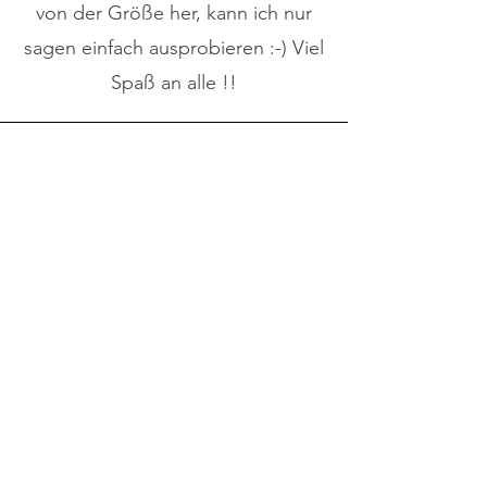
von der Größe her, kann ich nur
sagen einfach ausprobieren :-) Viel
Spaß an alle !!
Mirko
Aviation 94 is a kind of magic!You
need to take time only to choose
the color, leave the rest to the
razor.Grip is always good.The
Blade Gap guarantees you a BBS
in 2 max. 3 passes,don't worry
about the value, the shave is very
confortable and the shave angle is