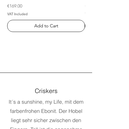
Price
Price
€169.00
€169.00
VAT Included
VAT Included
Add to Cart
Criskers
It´s a sunshine, my Life, mit dem
farbenfrohen Ebonit. Der Hobel
liegt sehr sicher zwischen den